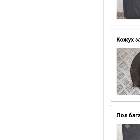
Кожух з
Пол бага