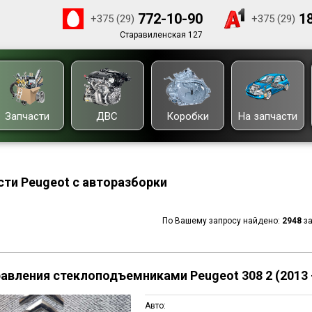
772-10-90
18
+375 (29)
+375 (29)
Старавиленская 127
Запчасти
ДВС
Коробки
На запчасти
ти Peugeot с авторазборки
По Вашему запросу найдено:
2948
за
авления стеклоподъемниками Peugeot 308 2 (2013 -
Авто: