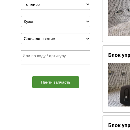
Блок упр
Найти запчасть
Блок упр