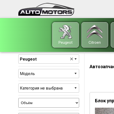
Peugeot
Citroen
Peugeot
Автозапчас
Модель
Категория не выбрана
Блок упр