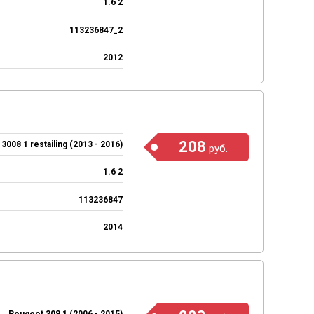
1.6 2
113236847_2
2012
208
3008 1 restailing (2013 - 2016)
руб.
1.6 2
113236847
2014